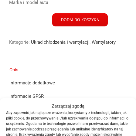
Marka i model auta
DODAJ DO KOSZYKA
ilość
Wentylator
wiatrak
Kategorie:
Układ chłodzenia i wentylacji
,
Wentylatory
Infiniti
G35
Coupe
Nissan
350z
Opis
Informacje dodatkowe
Informacje GPSR
Zarządzaj zgodą
Śmigło wentylatora Infiniti G35 Coupe Nissan 350z z
Aby zapewnić jak najlepsze wrażenia, korzystamy z technologii, takich jak
2005 roku widoczne na zdjęciu
pliki cookie, do przechowywania i/lub uzyskiwania dostępu do informacji o
urządzeniu. Zgoda na te technologie pozwoli nam przetwarzać dane, takie
Część jest używana oryginalna w dobrym stanie
jak zachowanie podczas przeglądania lub unikalne identyfikatory na tej
Podana cena dotyczy 1 samego wentylatora bez
stronie. Brak wyrażenia zgody lub wycofanie zgody może niekorzystnie