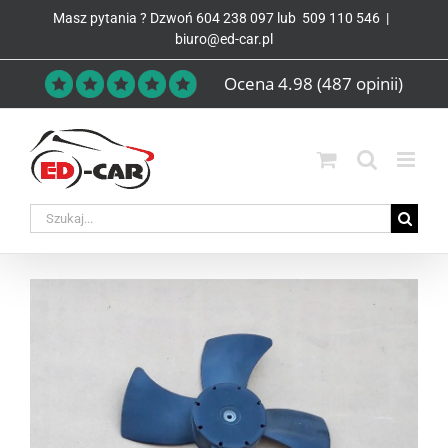
Przejdź
Masz pytania ? Dzwoń
604 238 097
lub
509 110 546
|
do
biuro@ed-car.pl
zawartości
Ocena 4.98
(487 opinii)