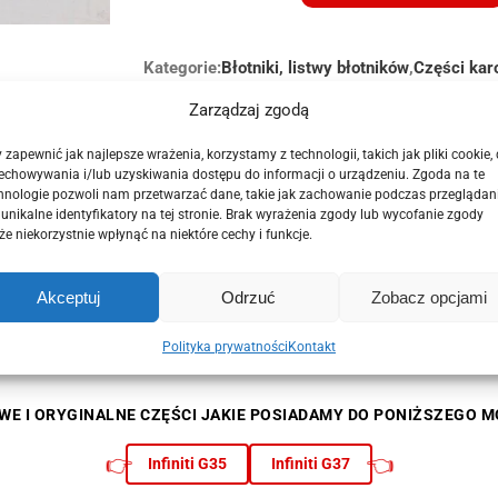
Osłona
uszczelka
Kategorie:
przód
Błotniki, listwy błotników
,
Części karo
Infiniti
Nr części:
Zarządzaj zgodą
65820 JK000, 65821 JK000
G35
G37S
 zapewnić jak najlepsze wrażenia, korzystamy z technologii, takich jak pliki cookie,
Sedan
echowywania i/lub uzyskiwania dostępu do informacji o urządzeniu. Zgoda na te
08-
hnologie pozwoli nam przetwarzać dane, takie jak zachowanie podczas przeglądan
 unikalne identyfikatory na tej stronie. Brak wyrażenia zgody lub wycofanie zgody
e niekorzystnie wpłynąć na niektóre cechy i funkcje.
 Infiniti G35 G37S Q40 Sedan model po 2008 roku z widocznych na z
Akceptuj
Odrzuć
Zobacz opcjami
Polityka prywatności
Kontakt
WE I ORYGINALNE CZĘŚCI JAKIE POSIADAMY DO PONIŻSZEGO M
👉
👈
Infiniti G35
Infiniti G37