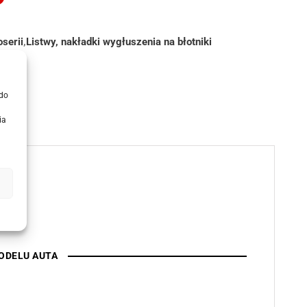
serii
,
Listwy, nakładki wygłuszenia na błotniki
 do
ia
djęciu
ODELU AUTA