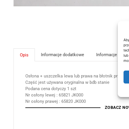
Aby
prz
tec
Informacje dodatkowe
Informacje GPSR
Opis
lub
moż
Osłona + uszczelka lewa lub prawa na błotnik przedni
Część jest używana oryginalna w bdb stanie
Podana cena dotyczy 1 szt
Nr osłony lewej : 65821 JK000
Nr osłony prawej : 65820 JK000
ZOBACZ NO