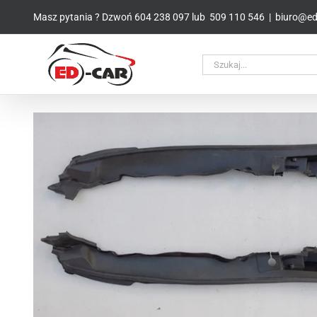
Przejdź
Masz pytania ? Dzwoń
604 238 097
lub
509 110 546
|
biuro@ed-
do
zawartości