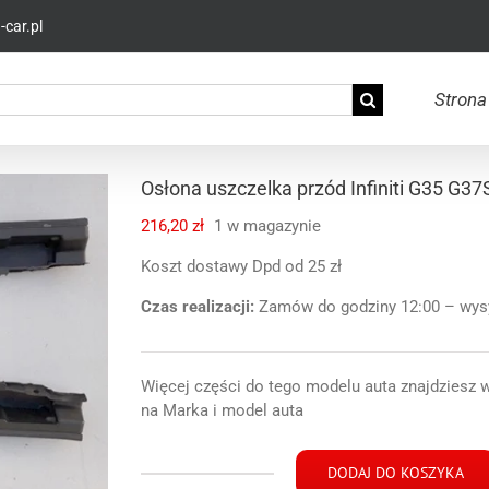
car.pl
Strona
Osłona uszczelka przód Infiniti G35 G37
216,20
zł
1 w magazynie
Koszt dostawy Dpd od 25 zł
Czas realizacji:
Zamów do godziny 12:00 – wysył
Więcej części do tego modelu auta znajdziesz 
na Marka i model auta
DODAJ DO KOSZYKA
ilość