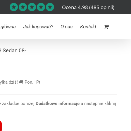
Ocena 4.98
(485 opinii)
 główna
Jak kupować?
O nas
Kontakt
S Sedan 08-
ka dziś! 🚚 Pon.–Pt.
w zakładce poniżej
Dodatkowe informacje
a następnie kliknij