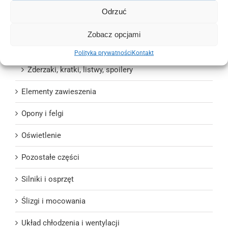
Progi, listwy progowe
Odrzuć
Wycieraczki ramiona i silniczki
Zobacz opcjami
Wzmocnienia czołowe, pasy przednie, okulary
Polityka prywatności
Kontakt
Zderzaki, kratki, listwy, spoilery
Elementy zawieszenia
Opony i felgi
Oświetlenie
Pozostałe części
Silniki i osprzęt
Ślizgi i mocowania
Układ chłodzenia i wentylacji