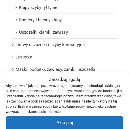
Klapy szyby tył tylne
Spoilery i blendy klapy
Uszczelki klamki zawiasy
Listwy uszczelki i szyby karoseryjne
Lusterka
Maski, podbitki, zawiasy, zamki, uszczelki
Zarządzaj zgodą
Nadkola, chlapacze
Aby zapewnić jak najlepsze wrażenia, korzystamy z technologii, takich jak
pliki cookie, do przechowywania i/lub uzyskiwania dostępu do informacji o
Orurowania kangury paki
urządzeniu. Zgoda na te technologie pozwoli nam przetwarzać dane, takie
jak zachowanie podczas przeglądania lub unikalne identyfikatory na tej
Podszybia
stronie. Brak wyrażenia zgody lub wycofanie zgody może niekorzystnie
wpłynąć na niektóre cechy i funkcje.
Pozostałe elementy, osłony podwozia, wloty
Akceptuj