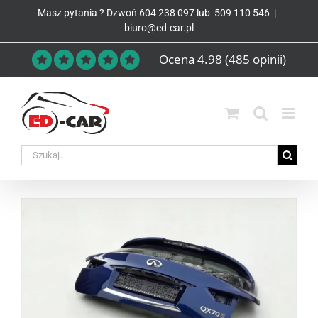
Przejdź
Masz pytania ? Dzwoń
604 238 097
lub
509 110 546
|
do
biuro@ed-car.pl
zawartości
Ocena 4.98
(485 opinii)