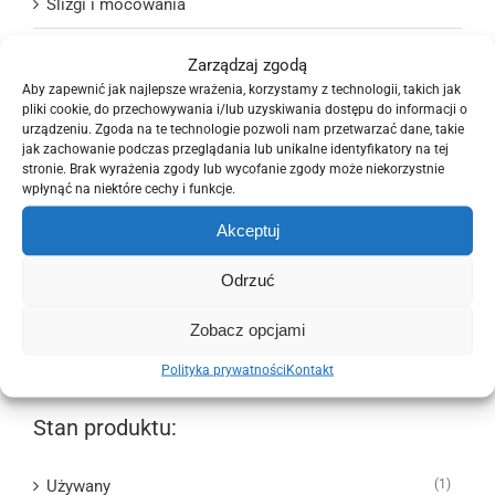
Ślizgi i mocowania
Układ chłodzenia i wentylacji
Zarządzaj zgodą
Aby zapewnić jak najlepsze wrażenia, korzystamy z technologii, takich jak
Układ elektryczny
pliki cookie, do przechowywania i/lub uzyskiwania dostępu do informacji o
urządzeniu. Zgoda na te technologie pozwoli nam przetwarzać dane, takie
Układ kierowniczy
jak zachowanie podczas przeglądania lub unikalne identyfikatory na tej
stronie. Brak wyrażenia zgody lub wycofanie zgody może niekorzystnie
wpłynąć na niektóre cechy i funkcje.
Układ napędowy
Akceptuj
Układ paliwowy
Odrzuć
Układ wydechowy
Zobacz opcjami
Wyposażenie wnętrza
Polityka prywatności
Kontakt
Stan produktu:
Używany
(1)