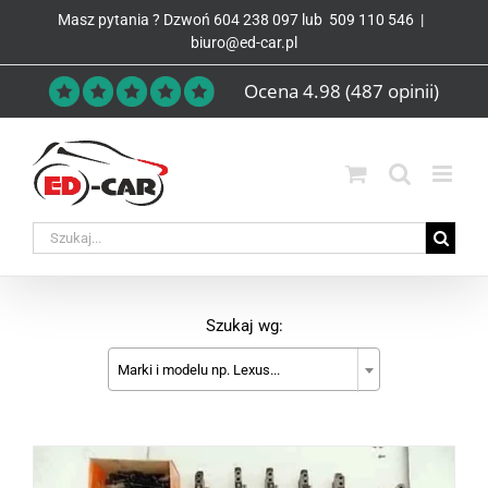
Przejdź
Masz pytania ? Dzwoń
604 238 097
lub
509 110 546
|
do
biuro@ed-car.pl
zawartości
Ocena 4.98
(487 opinii)
Szukaj wg:
Marki i modelu np. Lexus...