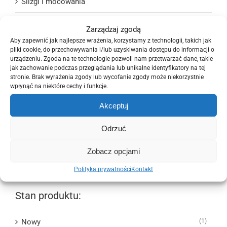
Ślizgi i mocowania
Układ chłodzenia i wentylacji
Zarządzaj zgodą
Aby zapewnić jak najlepsze wrażenia, korzystamy z technologii, takich jak
Układ elektryczny
pliki cookie, do przechowywania i/lub uzyskiwania dostępu do informacji o
urządzeniu. Zgoda na te technologie pozwoli nam przetwarzać dane, takie
Układ kierowniczy
jak zachowanie podczas przeglądania lub unikalne identyfikatory na tej
stronie. Brak wyrażenia zgody lub wycofanie zgody może niekorzystnie
wpłynąć na niektóre cechy i funkcje.
Układ napędowy
Akceptuj
Układ paliwowy
Odrzuć
Układ wydechowy
Zobacz opcjami
Wyposażenie wnętrza
Polityka prywatności
Kontakt
Stan produktu:
Nowy
(1)