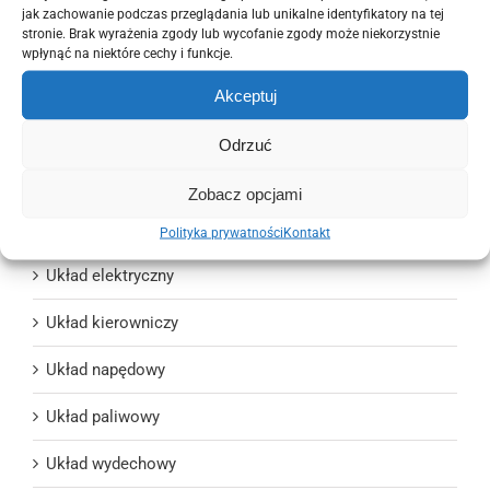
jak zachowanie podczas przeglądania lub unikalne identyfikatory na tej
stronie. Brak wyrażenia zgody lub wycofanie zgody może niekorzystnie
Oświetlenie
wpłynąć na niektóre cechy i funkcje.
Pozostałe części
Akceptuj
Silniki i osprzęt
Odrzuć
Ślizgi i mocowania
Zobacz opcjami
Układ chłodzenia i wentylacji
Polityka prywatności
Kontakt
Układ elektryczny
Układ kierowniczy
Układ napędowy
Układ paliwowy
Układ wydechowy