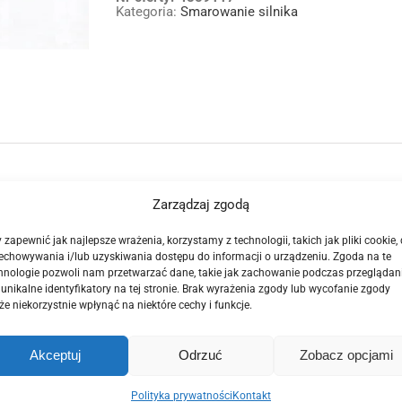
Kategoria:
Smarowanie silnika
TD
filtr
oleju
WLF2-
14302
Zarządzaj zgodą
doczny na zdjęciach.
 zapewnić jak najlepsze wrażenia, korzystamy z technologii, takich jak pliki cookie,
echowywania i/lub uzyskiwania dostępu do informacji o urządzeniu. Zgoda na te
hnologie pozwoli nam przetwarzać dane, takie jak zachowanie podczas przeglądan
 unikalne identyfikatory na tej stronie. Brak wyrażenia zgody lub wycofanie zgody
e niekorzystnie wpłynąć na niektóre cechy i funkcje.
Akceptuj
Odrzuć
Zobacz opcjami
Polityka prywatności
Kontakt