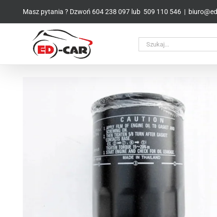
Przejdź
Masz pytania ? Dzwoń
604 238 097
lub
509 110 546
|
biuro@ed-
do
zawartości