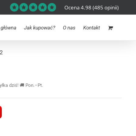
Ocena 4.98
(485 opinii)
 główna
Jak kupować?
O nas
Kontakt
02
ka dziś! 🚚 Pon.–Pt.