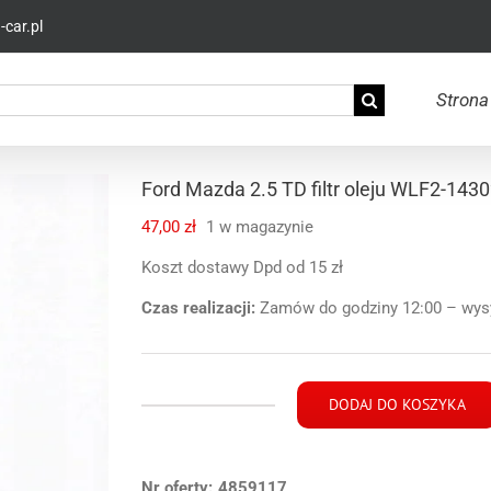
car.pl
Strona
Ford Mazda 2.5 TD filtr oleju WLF2-143
47,00
zł
1 w magazynie
Koszt dostawy Dpd od 15 zł
Czas realizacji:
Zamów do godziny 12:00 – wysył
DODAJ DO KOSZYKA
ilość
Ford
Mazda
Nr oferty:
2.5
4859117