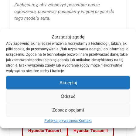
Zachęcamy, aby zobaczyć pozostałe nasze
ogłoszenia, ponieważ posiadamy więcej części do
tego modelu auta.
Zarządzaj zgodą
ZOBACZ NOWE I ORYGINALNE CZĘŚCI JAKIE
Aby zapewnić jak najlepsze wrażenia, korzystamy z technologii, takich jak
pliki cookie, do przechowywania i/lub uzyskiwania dostępu do informacji o
POSIADAMY DO PONIŻSZEGO MODELU AUTA
urządzeniu. Zgoda na te technologie pozwoli nam przetwarzać dane, takie
jak zachowanie podczas przeglądania lub unikalne identyfikatory na tej
👉
Dacia Duster
Dodge Caliber
stronie. Brak wyrażenia zgody lub wycofanie zgody może niekorzystnie
wpłynąć na niektóre cechy i funkcje.
Honda Civic IX
Honda Civic Ufo VIII
Akceptuj
Honda Civic VIII
Honda Cr-v
Odrzuć
Hyundai Coupe Tiburon
Hyundai i30
Hyundai i40
Hyundai ix35
Zobacz opcjami
Hyundai Santa Fe II
Hyundai Santa Fe III
Polityka prywatności
Kontakt
Hyundai Tucson I
Hyundai Tucson II