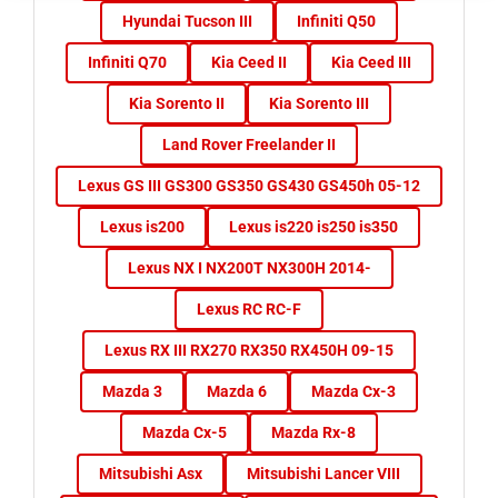
Hyundai Tucson III
Infiniti Q50
Infiniti Q70
Kia Ceed II
Kia Ceed III
Kia Sorento II
Kia Sorento III
Land Rover Freelander II
Lexus GS III GS300 GS350 GS430 GS450h 05-12
Lexus is200
Lexus is220 is250 is350
Lexus NX I NX200T NX300H 2014-
Lexus RC RC-F
Lexus RX III RX270 RX350 RX450H 09-15
Mazda 3
Mazda 6
Mazda Cx-3
Mazda Cx-5
Mazda Rx-8
Mitsubishi Asx
Mitsubishi Lancer VIII