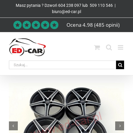
Przejdź
Masz pytania ? Dzwoń
604 238 097
lub
509 110 546
|
do
biuro@ed-car.pl
zawartości
Ocena 4.98
(485 opinii)