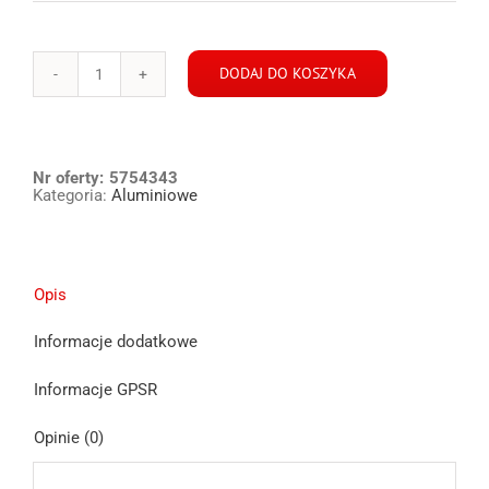
DODAJ DO KOSZYKA
ilość
ALUTEC
Mazda
felga
Nr oferty:
5754343
+
Kategoria:
Aluminiowe
śruby
5x114,3
8x19
ET35
Opis
Informacje dodatkowe
Informacje GPSR
Opinie (0)