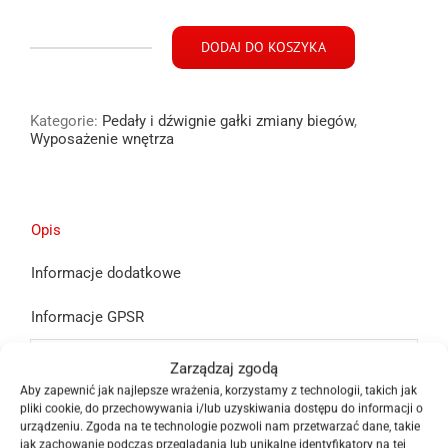
DODAJ DO KOSZYKA
ilość
Mieszek
ochronny
Kategorie:
Pedały i dźwignie gałki zmiany biegów
,
skóra
Wyposażenie wnętrza
gałki
biegów
Saab
9-
Opis
3
93
Informacje dodatkowe
05
Informacje GPSR
Mieszek na gałkę zmiany biegów Saab 9-3 93 model
Zarządzaj zgodą
po 2002 roku widoczny na zdjęciu
Aby zapewnić jak najlepsze wrażenia, korzystamy z technologii, takich jak
pliki cookie, do przechowywania i/lub uzyskiwania dostępu do informacji o
urządzeniu. Zgoda na te technologie pozwoli nam przetwarzać dane, takie
Część jest używana oryginalna
jak zachowanie podczas przeglądania lub unikalne identyfikatory na tej