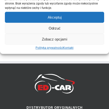
stronie. Brak wyrażenia zgody lub wycofanie zgody może niekorzystnie
Nr 6
wpłynąć na niektóre cechy i funkcje.
ZOBACZ NOWE I ORYGINALNE CZĘŚCI JAKIE
Akceptuj
POSIADAMY DO PONIŻSZEGO MODELU AUTA
Odrzuć
👉
👈
Saab 9-3
Zobacz opcjami
Polityka prywatności
Kontakt
DYSTRYBUTOR ORYGINALNYCH