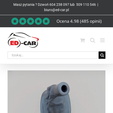
Przejdź
Masz pytania ? Dzwoń
604 238 097
lub
509 110 546
|
do
biuro@ed-car.pl
zawartości
Ocena 4.98
(485 opinii)