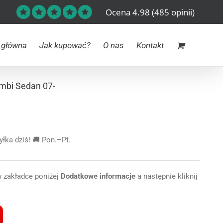
Ocena 4.98
(485 opinii)
 główna
Jak kupować?
O nas
Kontakt
mbi Sedan 07-
ka dziś! 🚚 Pon.–Pt.
w zakładce poniżej
Dodatkowe informacje
a następnie kliknij