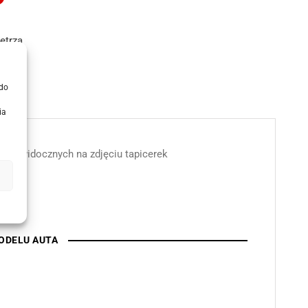
ętrza
 do
ia
u z widocznych na zdjęciu tapicerek
ODELU AUTA