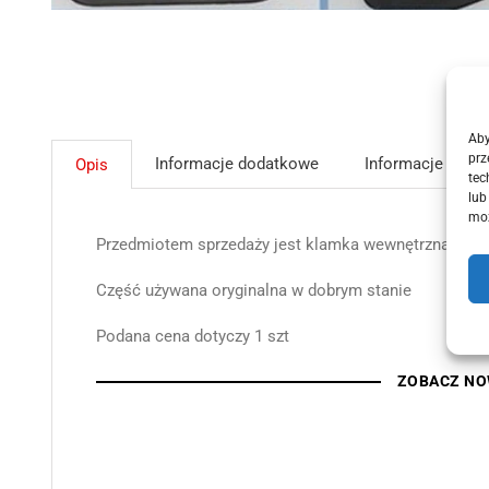
Aby
prz
Informacje dodatkowe
Informacje GPSR
Opis
tec
lub
moż
Przedmiotem sprzedaży jest klamka wewnętrzna prawa 
Część używana oryginalna w dobrym stanie
Podana cena dotyczy 1 szt
ZOBACZ NO