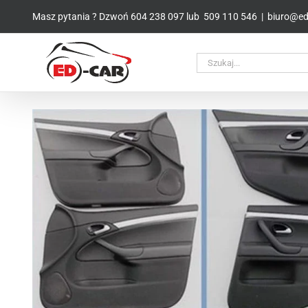
Przejdź
Masz pytania ? Dzwoń
604 238 097
lub
509 110 546
|
biuro@ed-
do
zawartości