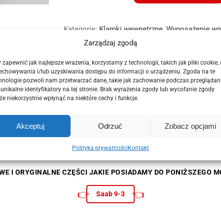
Klamka
wewnętrzna
Kategorie:
Klamki wewnętrzne
,
Wyposażenie wn
Saab
9-
Zarządzaj zgodą
3
93
 zapewnić jak najlepsze wrażenia, korzystamy z technologii, takich jak pliki cookie,
echowywania i/lub uzyskiwania dostępu do informacji o urządzeniu. Zgoda na te
Lift
hnologie pozwoli nam przetwarzać dane, takie jak zachowanie podczas przeglądan
Kombi
 unikalne identyfikatory na tej stronie. Brak wyrażenia zgody lub wycofanie zgody
Sedan
e niekorzystnie wpłynąć na niektóre cechy i funkcje.
07-
lub lewa przód lub tył Saab 93 9-3 Sedan Kombi model po 2006 rok
Akceptuj
Odrzuć
Zobacz opcjami
Polityka prywatności
Kontakt
WE I ORYGINALNE CZĘŚCI JAKIE POSIADAMY DO PONIŻSZEGO M
👉
👈
Saab 9-3