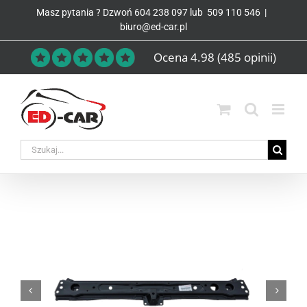
Przejdź
Masz pytania ? Dzwoń
604 238 097
lub
509 110 546
|
do
biuro@ed-car.pl
zawartości
Ocena 4.98
(485 opinii)