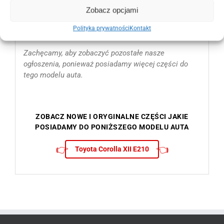
Podpora dolna chłodnicy w wzmocnienie czołowe
Zobacz opcjami
będzie pasowała od :
Polityka prywatności
Kontakt
2019 2020 2021 2022 i na 2023 rok.
Zachęcamy, aby zobaczyć pozostałe nasze
ogłoszenia, ponieważ posiadamy więcej części do
tego modelu auta.
ZOBACZ NOWE I ORYGINALNE CZĘŚCI JAKIE
POSIADAMY DO PONIŻSZEGO MODELU AUTA
👉
👈
Toyota Corolla XII E210