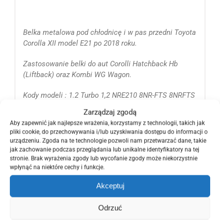
Belka metalowa pod chłodnicę i w pas przedni Toyota
Corolla XII model E21 po 2018 roku.
Zastosowanie belki do aut Corolli Hatchback Hb
(Liftback) oraz Kombi WG Wagon.
Kody modeli : 1.2 Turbo 1,2 NRE210 8NR-FTS 8NRFTS
Zarządzaj zgodą
1.8 Hybrid 1,8 Hybryda ZWE211 2ZR-FXE 2ZRFXE
Aby zapewnić jak najlepsze wrażenia, korzystamy z technologii, takich jak
pliki cookie, do przechowywania i/lub uzyskiwania dostępu do informacji o
Część pasa przedniego jest fabrycznie nowa i
urządzeniu. Zgoda na te technologie pozwoli nam przetwarzać dane, takie
oryginalna bez uszkodzeń.
jak zachowanie podczas przeglądania lub unikalne identyfikatory na tej
stronie. Brak wyrażenia zgody lub wycofanie zgody może niekorzystnie
wpłynąć na niektóre cechy i funkcje.
Nr katalogowy i oryginalny producenta OE OEM Toyoty
:
Akceptuj
53028-02060, 5302802060 (EH)
Odrzuć