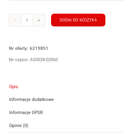
DODAJ DO KOSZYKA
ilość
Corolla
XII
E21
Nr oferty:
6219851
Hb
Kombi
Nr części:
A53028-02060
belka
pod
chłodnice
przód
Opis
Informacje dodatkowe
Informacje GPSR
Opinie (0)