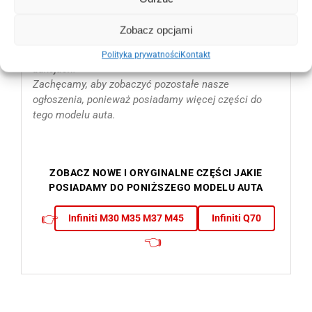
Będzie pasowała w latach od 2010 2011 2012
2013 2014 2015 2016 2017 2018 2019 i na 2020 rok.
Zobacz opcjami
Inne nowe oryginalne maski i podbitki oraz atrapy
zderzaka wystawione są na pozostałych naszych
Polityka prywatności
Kontakt
aukcjach.
Zachęcamy, aby zobaczyć pozostałe nasze
ogłoszenia, ponieważ posiadamy więcej części do
tego modelu auta.
ZOBACZ NOWE I ORYGINALNE CZĘŚCI JAKIE
POSIADAMY DO PONIŻSZEGO MODELU AUTA
👉
Infiniti M30 M35 M37 M45
Infiniti Q70
👈