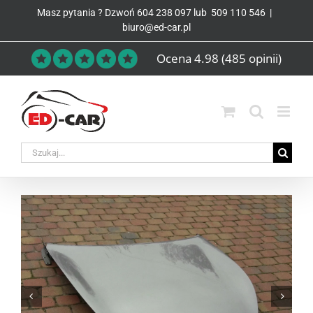
Przejdź
Masz pytania ? Dzwoń
604 238 097
lub
509 110 546
|
do
biuro@ed-car.pl
zawartości
Ocena 4.98
(485 opinii)