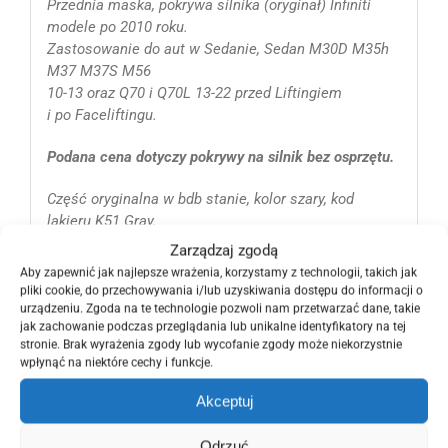
Przednia maska, pokrywa silnika (oryginał) Infiniti
modele po 2010 roku.
Zastosowanie do aut w Sedanie, Sedan M30D M35h
M37 M37S M56
10-13 oraz Q70 i Q70L 13-22 przed Liftingiem
i po Faceliftingu.
Podana cena dotyczy pokrywy na silnik bez osprzętu.
Część oryginalna w bdb stanie, kolor szary, kod
lakieru K51 Gray.
Nr katalogowy i oryginalny producenta OE OEM
Zarządzaj zgodą
Nissana :
Aby zapewnić jak najlepsze wrażenia, korzystamy z technologii, takich jak
F510M-1MAMA, F510M1MAMA
pliki cookie, do przechowywania i/lub uzyskiwania dostępu do informacji o
urządzeniu. Zgoda na te technologie pozwoli nam przetwarzać dane, takie
jak zachowanie podczas przeglądania lub unikalne identyfikatory na tej
Kody modeli samochodów wersji Eu i Usa :
stronie. Brak wyrażenia zgody lub wycofanie zgody może niekorzystnie
3.5L VQ35HR, 3.7 V6 VQ37VHR, 5.6 V8 benzyna
wpłynąć na niektóre cechy i funkcje.
VK56VD
Dla prawidłowego dopasowania części prosimy
Akceptuj
podać Vin samochodu.
Odrzuć