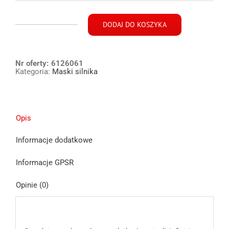
DODAJ DO KOSZYKA
ilość
Infiniti
M30D
Nr oferty:
M35H
6126061
Kategoria:
Maski silnika
M37
M56
Y51
Q70L
Opis
Sedan
maska
Informacje dodatkowe
przód
10-
Informacje GPSR
Opinie (0)