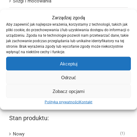
Ślizgi i mocowania
Układ chłodzenia i wentylacji
Zarządzaj zgodą
Aby zapewnić jak najlepsze wrażenia, korzystamy z technologii, takich jak
Układ elektryczny
pliki cookie, do przechowywania i/lub uzyskiwania dostępu do informacji o
urządzeniu. Zgoda na te technologie pozwoli nam przetwarzać dane, takie
Układ kierowniczy
jak zachowanie podczas przeglądania lub unikalne identyfikatory na tej
stronie. Brak wyrażenia zgody lub wycofanie zgody może niekorzystnie
wpłynąć na niektóre cechy i funkcje.
Układ napędowy
Akceptuj
Układ paliwowy
Odrzuć
Układ wydechowy
Zobacz opcjami
Wyposażenie wnętrza
Polityka prywatności
Kontakt
Stan produktu:
Nowy
(1)