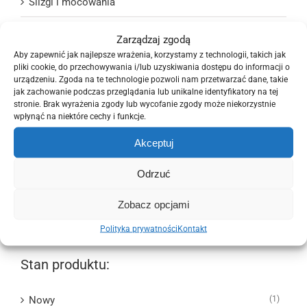
Ślizgi i mocowania
Układ chłodzenia i wentylacji
Zarządzaj zgodą
Aby zapewnić jak najlepsze wrażenia, korzystamy z technologii, takich jak
Układ elektryczny
pliki cookie, do przechowywania i/lub uzyskiwania dostępu do informacji o
urządzeniu. Zgoda na te technologie pozwoli nam przetwarzać dane, takie
Układ kierowniczy
jak zachowanie podczas przeglądania lub unikalne identyfikatory na tej
stronie. Brak wyrażenia zgody lub wycofanie zgody może niekorzystnie
wpłynąć na niektóre cechy i funkcje.
Układ napędowy
Akceptuj
Układ paliwowy
Odrzuć
Układ wydechowy
Zobacz opcjami
Wyposażenie wnętrza
Polityka prywatności
Kontakt
Stan produktu:
Nowy
(1)