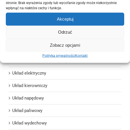
stronie. Brak wyrażenia zgody lub wycofanie zgody może niekorzystnie
wpłynąć na niektóre cechy i funkcje.
Oświetlenie
Akceptuj
Pozostałe części
Odrzuć
Silniki i osprzęt
Zobacz opcjami
Ślizgi i mocowania
Polityka prywatności
Kontakt
Układ chłodzenia i wentylacji
Układ elektryczny
Układ kierowniczy
Układ napędowy
Układ paliwowy
Układ wydechowy