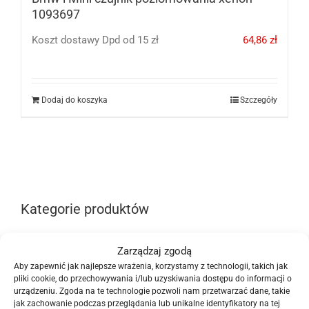
1093697
Koszt dostawy Dpd od 15 zł
64,86
zł
Dodaj do koszyka
Szczegóły
Kategorie produktów
Części karoserii
Zarządzaj zgodą
Aby zapewnić jak najlepsze wrażenia, korzystamy z technologii, takich jak
Elementy zawieszenia
pliki cookie, do przechowywania i/lub uzyskiwania dostępu do informacji o
urządzeniu. Zgoda na te technologie pozwoli nam przetwarzać dane, takie
jak zachowanie podczas przeglądania lub unikalne identyfikatory na tej
Opony i felgi