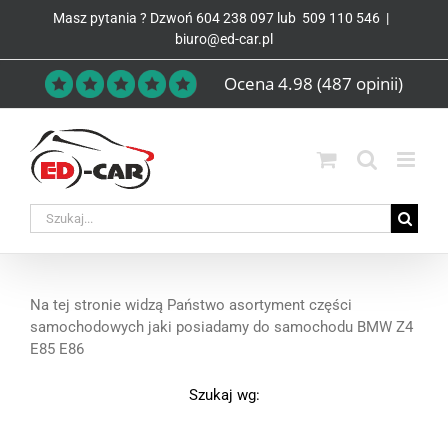
Przejdź
Masz pytania ? Dzwoń
604 238 097
lub
509 110 546
|
do
biuro@ed-car.pl
zawartości
Ocena 4.98
(487 opinii)
Na tej stronie widzą Państwo asortyment części
samochodowych jaki posiadamy do samochodu BMW Z4
E85 E86
Szukaj wg: