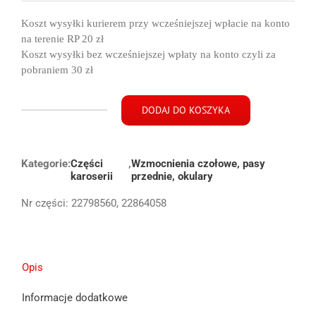
Koszt wysyłki kurierem przy wcześniejszej wpłacie na konto
na terenie RP 20 zł
Koszt wysyłki bez wcześniejszej wpłaty na konto czyli za
pobraniem 30 zł
DODAJ DO KOSZYKA
ilość
Opel
Insignia
Kategorie:
A
Części
,
Wzmocnienia czołowe, pasy
karoserii
przednie, okulary
osłona
wzmocnienie
Nr części:
22798560, 22864058
pas
przód
08-
17
Opis
Informacje dodatkowe