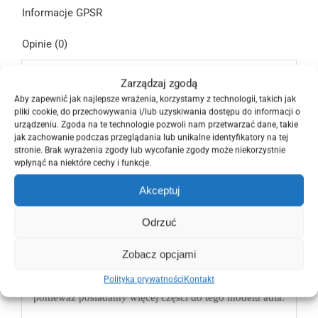
Informacje GPSR
Opinie (0)
Przedmiotem naszej sprzedaży jest maskownica górna
Zarządzaj zgodą
na pas zamkowy wzmocnienia czołowego
Aby zapewnić jak najlepsze wrażenia, korzystamy z technologii, takich jak
Opel Insignia 1 model G09 przed Liftingiem 08-13 i po
pliki cookie, do przechowywania i/lub uzyskiwania dostępu do informacji o
urządzeniu. Zgoda na te technologie pozwoli nam przetwarzać dane, takie
Liftingu FL Face
jak zachowanie podczas przeglądania lub unikalne identyfikatory na tej
Lift 13-17 z dwóch widocznych na zdjęciach.
stronie. Brak wyrażenia zgody lub wycofanie zgody może niekorzystnie
W/w część jest używana i oryginalna w dobrym stanie.
wpłynąć na niektóre cechy i funkcje.
Podana cena dotyczy 1 szt.
Nr katalogowy producenta OE OEM GM : 22864058,
Akceptuj
22798560
Plastik przedni, wzmocnienie zderzaka pasa będzie
Odrzuć
pasował w rocznikach od 2008 2009 2010 2011 2012
2013
Zobacz opcjami
2014 2015 2016 i 2017 roku.
Polityka prywatności
Kontakt
Zachęcamy, aby zobaczyć pozostałe nasze ogłoszenia,
ponieważ posiadamy więcej części do tego modelu auta.