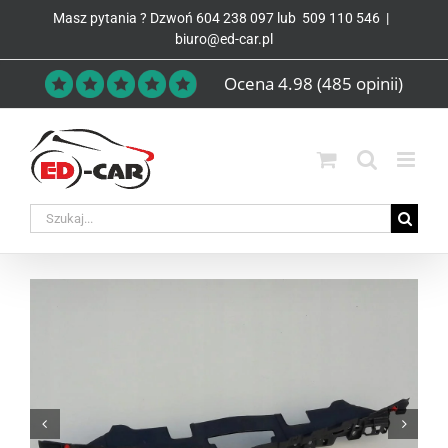
Przejdź
Masz pytania ? Dzwoń
604 238 097
lub
509 110 546
|
do
biuro@ed-car.pl
zawartości
Ocena 4.98
(485 opinii)