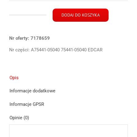
DODAJ DO KOSZYKA
ilość
Toyota
Avensis
Nr oferty:
T22
7178659
Kombi
Nr części:
A75441-05040 75441-05040 EDCAR
znaczek
emblemat
lewy
klapy
Opis
tył
97-
Informacje dodatkowe
03
Informacje GPSR
Opinie (0)