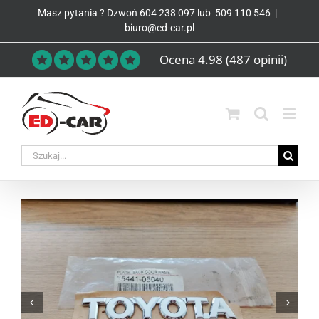
Przejdź
Masz pytania ? Dzwoń
604 238 097
lub
509 110 546
|
do
biuro@ed-car.pl
zawartości
Ocena 4.98
(487 opinii)