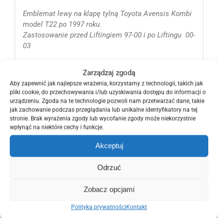
Emblemat lewy na klapę tylną Toyota Avensis Kombi
model T22 po 1997 roku.
Zastosowanie przed Liftingiem 97-00 i po Liftingu 00-
03
Część fabrycznie nowa i oryginalna bez żadnych
Zarządzaj zgodą
uszkodzeń.
Aby zapewnić jak najlepsze wrażenia, korzystamy z technologii, takich jak
Nr katalogowy i oryginalny producenta OE OEM :
pliki cookie, do przechowywania i/lub uzyskiwania dostępu do informacji o
75441-05040, 7544105040
urządzeniu. Zgoda na te technologie pozwoli nam przetwarzać dane, takie
Dla prawidłowego dopasowania części prosimy
jak zachowanie podczas przeglądania lub unikalne identyfikatory na tej
stronie. Brak wyrażenia zgody lub wycofanie zgody może niekorzystnie
podać Vin samochodu.
wpłynąć na niektóre cechy i funkcje.
Znaczek, logo klapy tył pasuje od 1997 1998 1999
Akceptuj
2000 2001 2002 i na 2003 rok.
Odrzuć
Inne emblematy, znaczki oraz listwy, zderzaki i lampy
wystawione są na pozostałych naszych aukcjach.
Zobacz opcjami
Zachęcamy, aby zobaczyć pozostałe nasze
ogłoszenia, ponieważ posiadamy więcej części do
Polityka prywatności
Kontakt
tego modelu auta.