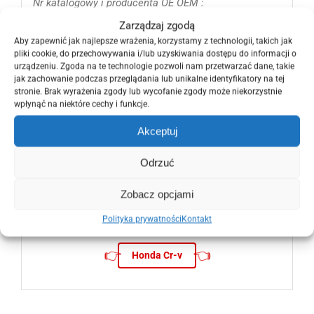
Nr katalogowy i producenta OE OEM :
Zarządzaj zgodą
Osłona przeciwbłotna tylna będzie pasowała od :
Aby zapewnić jak najlepsze wrażenia, korzystamy z technologii, takich jak
pliki cookie, do przechowywania i/lub uzyskiwania dostępu do informacji o
2006 2007 2008 2009 2010 i 2011 roku.
urządzeniu. Zgoda na te technologie pozwoli nam przetwarzać dane, takie
jak zachowanie podczas przeglądania lub unikalne identyfikatory na tej
Zachęcamy, aby zobaczyć pozostałe nasze
stronie. Brak wyrażenia zgody lub wycofanie zgody może niekorzystnie
wpłynąć na niektóre cechy i funkcje.
ogłoszenia, ponieważ posiadamy więcej części do
tego modelu auta.
Akceptuj
Odrzuć
Zobacz opcjami
ZOBACZ NOWE I ORYGINALNE CZĘŚCI JAKIE
Polityka prywatności
Kontakt
POSIADAMY DO PONIŻSZEGO MODELU AUTA
👉
👈
Honda Cr-v