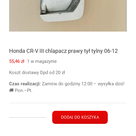
Honda CR-V III chlapacz prawy tył tylny 06-12
55,46
zł
1 w magazynie
Koszt dostawy Dpd od 20 zł
Czas realizacji:
Zamów do godziny 12:00 – wysyłka dziś!
🚚 Pon.–Pt.
DODAJ DO KOSZYKA
ilość
Honda
CR-