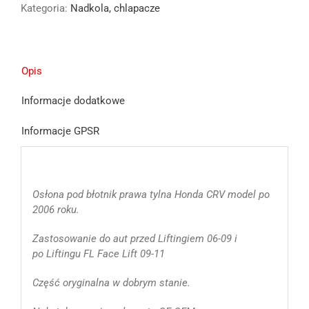
Kategoria:
Nadkola, chlapacze
V
III
chlapacz
prawy
tył
Opis
tylny
Informacje dodatkowe
06-
12
Informacje GPSR
Osłona pod błotnik prawa tylna Honda CRV model po
2006 roku.
Zastosowanie do aut przed Liftingiem 06-09 i
po Liftingu FL Face Lift 09-11
Część oryginalna w dobrym stanie.