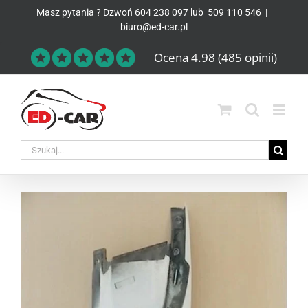
Przejdź
Masz pytania ? Dzwoń
604 238 097
lub
509 110 546
|
do
biuro@ed-car.pl
zawartości
Ocena 4.98
(485 opinii)