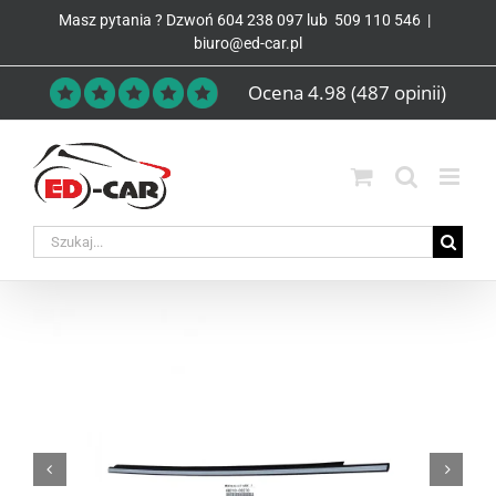
Przejdź
Masz pytania ? Dzwoń
604 238 097
lub
509 110 546
|
do
biuro@ed-car.pl
zawartości
Ocena 4.98
(487 opinii)