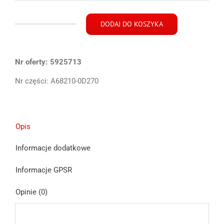
DODAJ DO KOSZYKA
ilość
Yaris
III
Nr oferty:
listwa
5925713
zgarniająca
Nr części:
A68210-0D270
chrom
drzwi
lewy
przód
Opis
14-
Informacje dodatkowe
Informacje GPSR
Opinie (0)