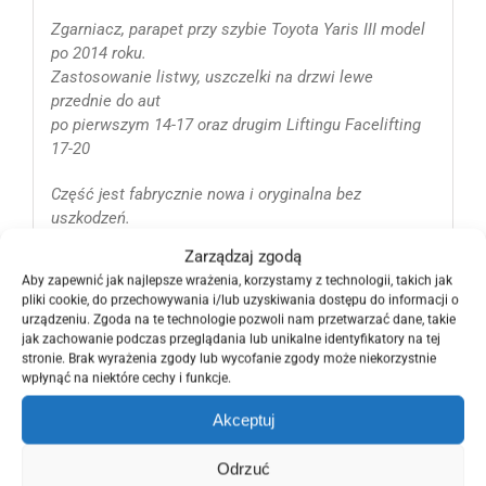
Zgarniacz, parapet przy szybie Toyota Yaris III model
po 2014 roku.
Zastosowanie listwy, uszczelki na drzwi lewe
przednie do aut
po pierwszym 14-17 oraz drugim Liftingu Facelifting
17-20
Część jest fabrycznie nowa i oryginalna bez
uszkodzeń.
Nr katalogowy, oryginalny producenta OE OEM Toyoty
Zarządzaj zgodą
:
Aby zapewnić jak najlepsze wrażenia, korzystamy z technologii, takich jak
68210-0D270, 682100D270 LH
pliki cookie, do przechowywania i/lub uzyskiwania dostępu do informacji o
Strona przednia lewa od kierowcy.
urządzeniu. Zgoda na te technologie pozwoli nam przetwarzać dane, takie
jak zachowanie podczas przeglądania lub unikalne identyfikatory na tej
Kody modeli samochodów :
stronie. Brak wyrażenia zgody lub wycofanie zgody może niekorzystnie
wpłynąć na niektóre cechy i funkcje.
1.0 VVT-i KSP130 1.3 NSP130
1.4 Diesel D4D D-4D NLP130 1.5 VVTi
Akceptuj
1.5 Hybrid 1,5 Hybryda NHP130 1.8 GRMN NSP131
Dla prawidłowego dopasowania części prosimy
Odrzuć
podać Vin samochodu.