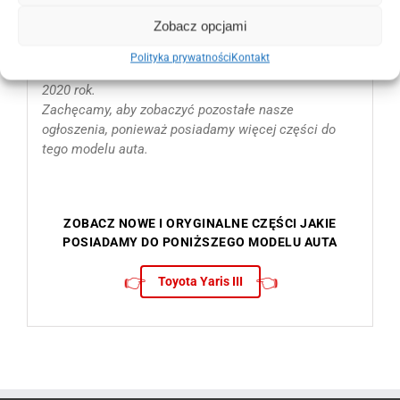
Zobacz opcjami
Uszczelka, listewka chromowa zbierająca z
szyby drzwi lewych przednich pasuje od :
Polityka prywatności
Kontakt
2014 2015 2016 2017 2018 2019 i do czerwca na
2020 rok.
Zachęcamy, aby zobaczyć pozostałe nasze
ogłoszenia, ponieważ posiadamy więcej części do
tego modelu auta.
ZOBACZ NOWE I ORYGINALNE CZĘŚCI JAKIE
POSIADAMY DO PONIŻSZEGO MODELU AUTA
👉
👈
Toyota Yaris III