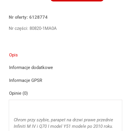
Infiniti
M30
Nr oferty:
M35
6128774
M37
Nr części:
80820-1MA0A
Q70
listwa
zgarniająca
przód
Opis
Informacje dodatkowe
Informacje GPSR
Opinie (0)
Chrom przy szybie, parapet na drzwi prawe przednie
Infiniti M IV i Q70 I model Y51 modele po 2010 roku.