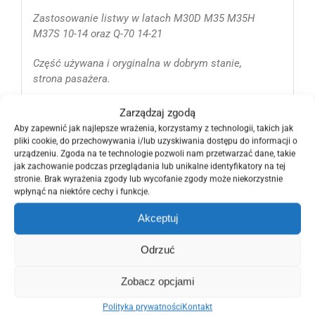
Zastosowanie listwy w latach M30D M35 M35H
M37S 10-14 oraz Q-70 14-21
Część używana i oryginalna w dobrym stanie,
strona pasażera.
Nr katalogowy i oryginalny producenta OE OEM
Zarządzaj zgodą
Nissana :
Aby zapewnić jak najlepsze wrażenia, korzystamy z technologii, takich jak
pliki cookie, do przechowywania i/lub uzyskiwania dostępu do informacji o
80820-1MA0A, 808201MA0A RH
urządzeniu. Zgoda na te technologie pozwoli nam przetwarzać dane, takie
jak zachowanie podczas przeglądania lub unikalne identyfikatory na tej
stronie. Brak wyrażenia zgody lub wycofanie zgody może niekorzystnie
Zgarniacz, uszczelka prawa, listewka chromowa
wpłynąć na niektóre cechy i funkcje.
zbierająca z szyby będzie pasowała od :
Akceptuj
2010 2011 2012 2013 2014 2015 2016 2017 2018
2019 2020 i na 2021 rok.
Odrzuć
Zachęcamy, aby zobaczyć pozostałe nasze
Zobacz opcjami
ogłoszenia, ponieważ posiadamy więcej części do
tego modelu auta.
Polityka prywatności
Kontakt