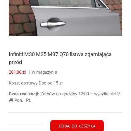
Infiniti M30 M35 M37 Q70 listwa zgarniająca
przód
281,06
zł
1 w magazynie
Koszt dostawy Dpd od 15 zł
Czas realizacji:
Zamów do godziny 12:00 – wysyłka dziś!
🚚 Pon.–Pt.
DODAJ DO KOSZYKA
ilość