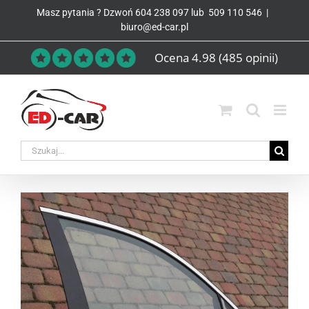
Przejdź
Masz pytania ? Dzwoń
604 238 097
lub
509 110 546
|
do
biuro@ed-car.pl
zawartości
Ocena 4.98
(485 opinii)