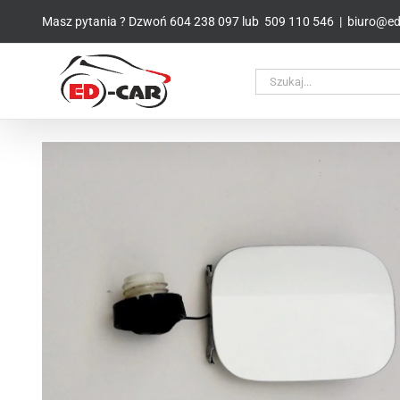
Przejdź
Masz pytania ? Dzwoń
604 238 097
lub
509 110 546
|
biuro@ed-
do
zawartości