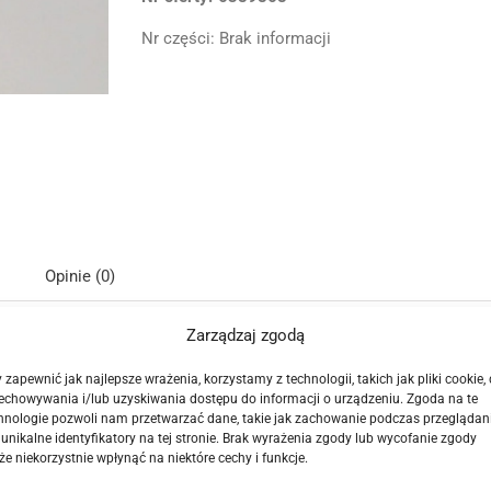
LS430
Nr części:
Brak informacji
klapka
korek
wlewu
paliwa
00-
06
Opinie (0)
Zarządzaj zgodą
 zapewnić jak najlepsze wrażenia, korzystamy z technologii, takich jak pliki cookie,
echowywania i/lub uzyskiwania dostępu do informacji o urządzeniu. Zgoda na te
LS III model po 2000 roku.
hnologie pozwoli nam przetwarzać dane, takie jak zachowanie podczas przeglądan
 unikalne identyfikatory na tej stronie. Brak wyrażenia zgody lub wycofanie zgody
tingu FL Face Lift 03-06
e niekorzystnie wpłynąć na niektóre cechy i funkcje.