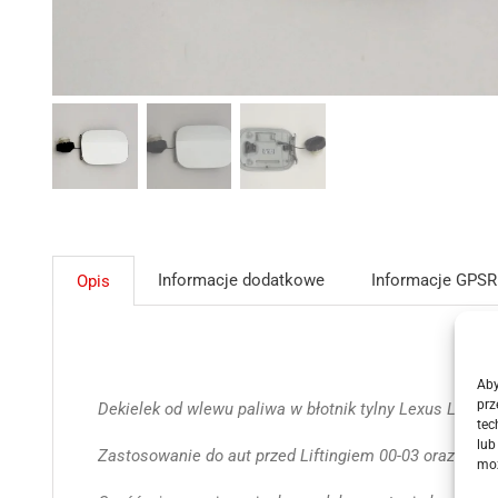
Informacje dodatkowe
Informacje GPSR
Opis
Aby
prz
Dekielek od wlewu paliwa w błotnik tylny Lexus Lexus 
tec
lub
Zastosowanie do aut przed Liftingiem 00-03 oraz po Lif
moż