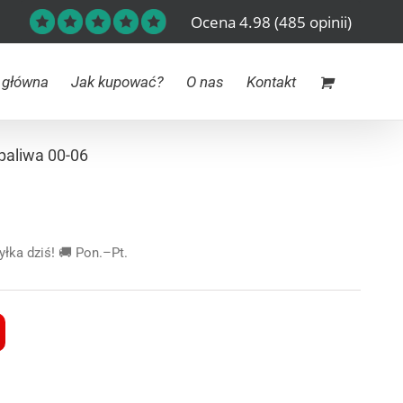
Ocena 4.98
(485 opinii)
 główna
Jak kupować?
O nas
Kontakt
paliwa 00-06
ka dziś! 🚚 Pon.–Pt.