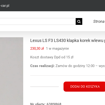
car.pl
Strona
Lexus LS F3 LS430 klapka korek wlewu 
230,30
zł
1 w magazynie
Koszt dostawy Dpd od 15 zł
Czas realizacji:
Zamów do godziny 12:00 – wysył
DODAJ DO KOSZYKA
ilość
Lexus
LS
Nr oferty:
F3
6389868