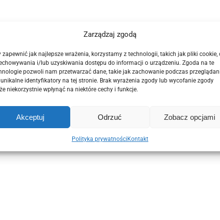
Zarządzaj zgodą
 zapewnić jak najlepsze wrażenia, korzystamy z technologii, takich jak pliki cookie,
echowywania i/lub uzyskiwania dostępu do informacji o urządzeniu. Zgoda na te
hnologie pozwoli nam przetwarzać dane, takie jak zachowanie podczas przeglądan
 unikalne identyfikatory na tej stronie. Brak wyrażenia zgody lub wycofanie zgody
e niekorzystnie wpłynąć na niektóre cechy i funkcje.
Akceptuj
Odrzuć
Zobacz opcjami
Polityka prywatności
Kontakt