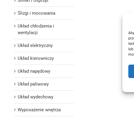
Silniki i osprzęt
Ślizgi i mocowania
Układ chłodzenia i
wentylacji
Aby
prz
tec
Układ elektryczny
lub
moż
Układ kierowniczy
Układ napędowy
Układ paliwowy
Układ wydechowy
Wyposażenie wnętrza