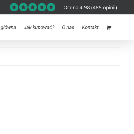
Ocena 4.98
(485 opinii)
 główna
Jak kupować?
O nas
Kontakt