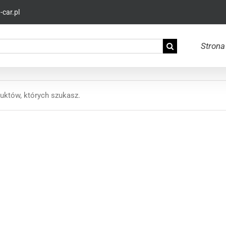
car.pl
Strona
uktów, których szukasz.