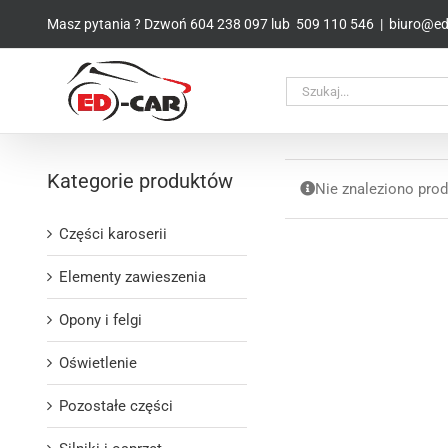
Przejdź
Masz pytania ? Dzwoń
604 238 097
lub
509 110 546
|
biuro@ed-
do
zawartości
Kategorie produktów
Nie znaleziono prod
Części karoserii
Elementy zawieszenia
Opony i felgi
Oświetlenie
Pozostałe części