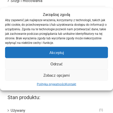
Ślizgi i mocowania
Układ chłodzenia i wentylacji
Zarządzaj zgodą
Aby zapewnić jak najlepsze wrażenia, korzystamy z technologii, takich jak
Układ elektryczny
pliki cookie, do przechowywania i/lub uzyskiwania dostępu do informacji o
urządzeniu. Zgoda na te technologie pozwoli nam przetwarzać dane, takie
Układ kierowniczy
jak zachowanie podczas przeglądania lub unikalne identyfikatory na tej
stronie. Brak wyrażenia zgody lub wycofanie zgody może niekorzystnie
wpłynąć na niektóre cechy i funkcje.
Układ napędowy
Akceptuj
Układ paliwowy
Odrzuć
Układ wydechowy
Zobacz opcjami
Wyposażenie wnętrza
Polityka prywatności
Kontakt
Stan produktu:
Używany
(1)