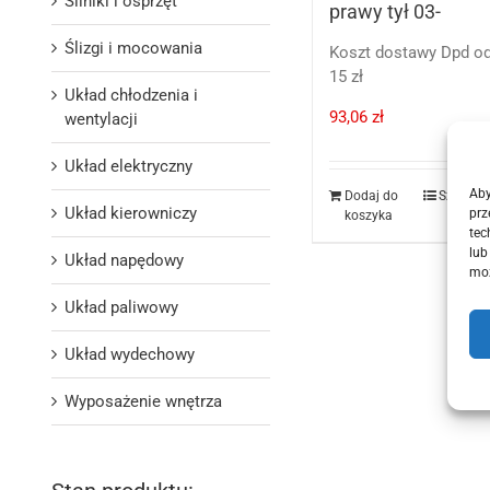
Silniki i osprzęt
prawy tył 03-
Ślizgi i mocowania
Koszt dostawy Dpd o
15 zł
Układ chłodzenia i
93,06
zł
wentylacji
Układ elektryczny
Aby
Dodaj do
Szczegó
Układ kierowniczy
prz
koszyka
tec
lub
Układ napędowy
moż
Układ paliwowy
Układ wydechowy
Wyposażenie wnętrza