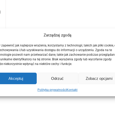
d
Zarządzaj zgodą
 zapewnić jak najlepsze wrażenia, korzystamy z technologii, takich jak pliki cookie,
ły
echowywania i/lub uzyskiwania dostępu do informacji o urządzeniu. Zgoda na te
hnologie pozwoli nam przetwarzać dane, takie jak zachowanie podczas przeglądan
 unikalne identyfikatory na tej stronie. Brak wyrażenia zgody lub wycofanie zgody
e niekorzystnie wpłynąć na niektóre cechy i funkcje.
Akceptuj
Odrzuć
Zobacz opcjami
Polityka prywatności
Kontakt