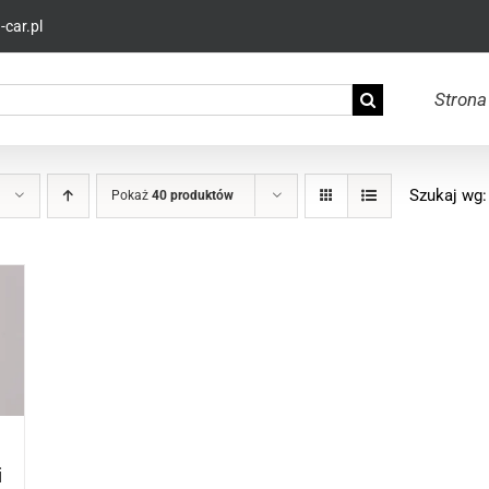
car.pl
Strona
Szukaj wg:
Pokaż
40 produktów
i