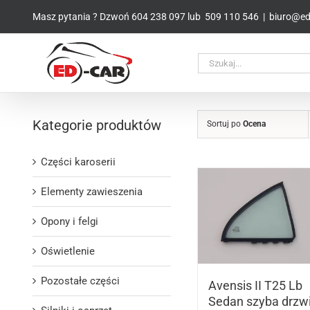
Przejdź
Masz pytania ? Dzwoń
604 238 097
lub
509 110 546
|
biuro@ed-
do
zawartości
Kategorie produktów
Sortuj po
Ocena
Części karoserii
Elementy zawieszenia
Opony i felgi
Oświetlenie
Pozostałe części
Avensis II T25 Lb
Sedan szyba drzw