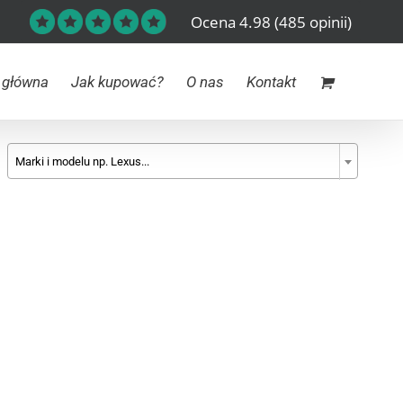
Ocena 4.98
(485 opinii)
 główna
Jak kupować?
O nas
Kontakt
Marki i modelu np. Lexus...