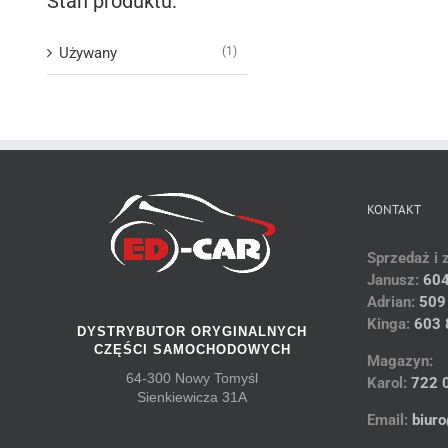
Stan produktu:
Używany
(1)
KONTAKT
Sprzedaż i 
Janusz:
604
Adrian:
509
Kinga:
603 
DYSTRYBUTOR ORYGINALNYCH
CZĘŚCI SAMOCHODOWYCH
Magazyn:
64-300 Nowy Tomyśl
Karol:
722 
Sienkiewicza 31A
Email:
biuro